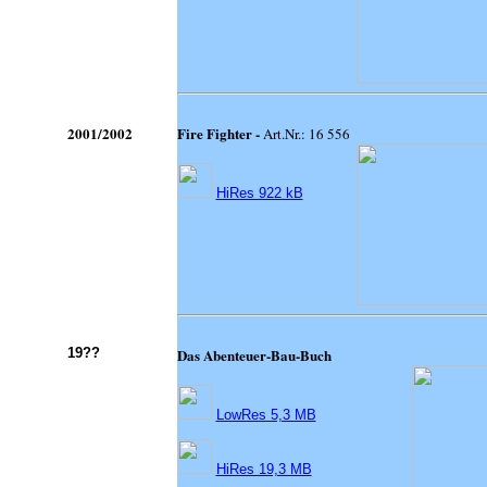
2001/2002
Fire Fighter -
Art.Nr.: 16 556
HiRes 922 kB
19??
Das Abenteuer-Bau-Buch
LowRes 5,3 MB
HiRes 19,3 MB