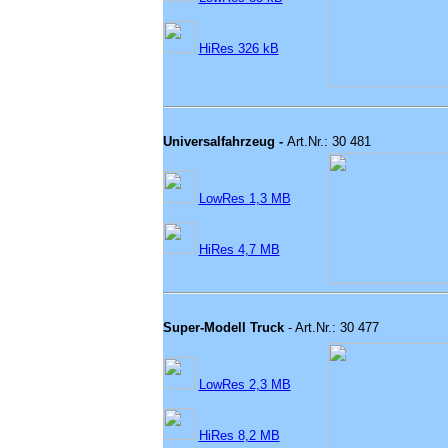
HiRes 326 kB
Universalfahrzeug -
Art.Nr.: 30 481
LowRes 1,3 MB
HiRes 4,7 MB
Super-Modell Truck
- Art.Nr.: 30 477
LowRes 2,3 MB
HiRes 8,2 MB