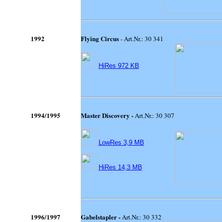
1992
Flying Circus
- Art.Nr.: 30 341
HiRes 972 KB
1
994/1995
Master Discovery -
Art.Nr.: 30 307
LowRes 3,9 MB
HiRes 14,3 MB
1996/1997
Gabelstapler -
Art.Nr.: 30 332