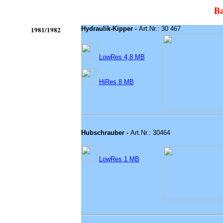
Ba
1981/1982
Hydraulik-Kipper -
Art.Nr.: 30 467
LowRes 4,8 MB
HiRes 8 MB
Hubschrauber -
Art.Nr.: 30464
LowRes 1 MB